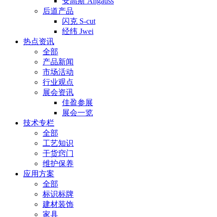
安高斯 Angauss
后道产品
闪克 S-cut
经纬 Jwei
热点资讯
全部
产品新闻
市场活动
行业观点
展会资讯
佳盈参展
展会一览
技术专栏
全部
工艺知识
干货窍门
维护保养
应用方案
全部
标识标牌
建材装饰
家具