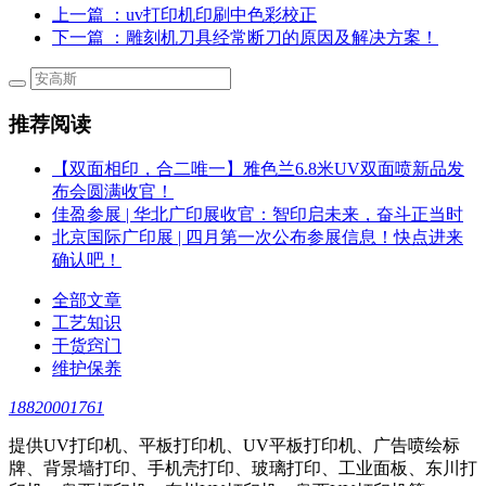
上一篇
：uv打印机印刷中色彩校正
下一篇
：雕刻机刀具经常断刀的原因及解决方案！
推荐阅读
【双面相印，合二唯一】雅色兰6.8米UV双面喷新品发
布会圆满收官！
佳盈参展 | 华北广印展收官：智印启未来，奋斗正当时
北京国际广印展 | 四月第一次公布参展信息！快点进来
确认吧！
全部文章
工艺知识
干货窍门
维护保养
18820001761
提供UV打印机、平板打印机、UV平板打印机、广告喷绘标
牌、背景墙打印、手机壳打印、玻璃打印、工业面板、东川打