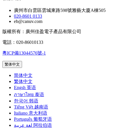
廣州市白雲區雲城東路598號雅藝大廈A棟505
020-8601 0133
eb@canuv.com
版權所有：廣州佳盈電子產品有限公司
電話：020-86010133
粵ICP備13044576號-1
繁体中文
简体中文
繁体中文
Engsh 英语
ภาษาไทย 泰语
한국어 韩语
Tiếng Việt 越南语
Italiano 意大利语
Português 葡萄牙语
لغة عربية 阿拉伯语