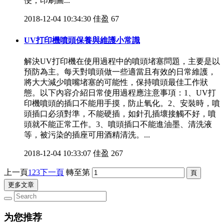
便，印刷圖...
2018-12-04 10:34:30
佳盈
67
UV打印機噴頭保養與維護小常識
解決UV打印機在使用過程中的噴頭堵塞問題，主要是以
預防為主。每天對噴頭做一些適當且有效的日常維護，
將大大減少噴嘴堵塞的可能性，保持噴頭最佳工作狀
態。以下內容介紹日常使用過程應注意事項：1、UV打
印機噴頭的插口不能用手摸，防止氧化。2、安裝時，噴
頭插口必須對準，不能硬插，如針孔插壞接觸不好，噴
頭就不能正常工作。3、噴頭插口不能進油墨、清洗液
等，被污染的插座可用酒精清洗。...
2018-12-04 10:33:07
佳盈
267
上一頁
1
2
3
下一頁
轉至第
更多文章
为您推荐