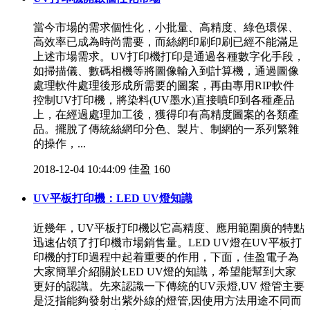
當今市場的需求個性化，小批量、高精度、綠色環保、
高效率已成為時尚需要，而絲網印刷印刷已經不能滿足
上述市場需求。UV打印機打印是通過各種數字化手段，
如掃描儀、數碼相機等將圖像輸入到計算機，通過圖像
處理軟件處理後形成所需要的圖案，再由專用RIP軟件
控制UV打印機，將染料(UV墨水)直接噴印到各種產品
上，在經過處理加工後，獲得印有高精度圖案的各類產
品。擺脫了傳統絲網印分色、製片、制網的一系列繁雜
的操作，...
2018-12-04 10:44:09
佳盈
160
UV平板打印機：LED UV燈知識
近幾年，UV平板打印機以它高精度、應用範圍廣的特點
迅速佔領了打印機市場銷售量。LED UV燈在UV平板打
印機的打印過程中起着重要的作用，下面，佳盈電子為
大家簡單介紹關於LED UV燈的知識，希望能幫到大家
更好的認識。先來認識一下傳統的UV汞燈,UV 燈管主要
是泛指能夠發射出紫外線的燈管,因使用方法用途不同而