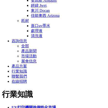
安高斯 Angauss
經緯 Jwei
東川 Docan
佳能奧西 Arizona
耗材
進口uv墨水
處理液
清洗液
咨詢信息
全部
產品新聞
市場活動
展會信息
產品方案
行業知識
聯繫我們
在線招聘
行業知識
UV打印機開啟個性化市場