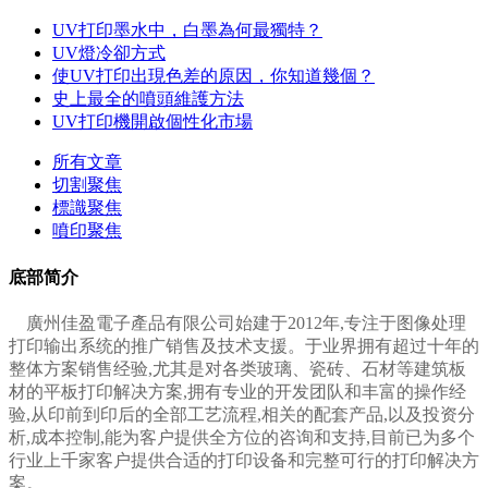
UV打印墨水中，白墨為何最獨特？
UV燈冷卻方式
使UV打印出現色差的原因，你知道幾個？
史上最全的噴頭維護方法
UV打印機開啟個性化市場
所有文章
切割聚焦
標識聚焦
噴印聚焦
底部简介
廣州佳盈電子產品有限公司始建于2012年,专注于图像处理
打印输出系统的推广销售及技术支援。于业界拥有超过十年的
整体方案销售经验,尤其是对各类玻璃、瓷砖、石材等建筑板
材的平板打印解决方案,拥有专业的开发团队和丰富的操作经
验,从印前到印后的全部工艺流程,相关的配套产品,以及投资分
析,成本控制,能为客户提供全方位的咨询和支持,目前已为多个
行业上千家客户提供合适的打印设备和完整可行的打印解决方
案。