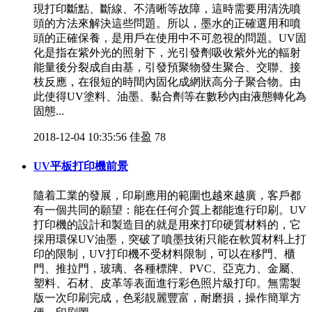
現打印斷點、斷線、不清晰等故障，這時需要用清洗噴
頭的方法來解決這些問題。所以，墨水的正確選用和噴
頭的正確保養，是用戶在使用中不可忽視的問題。UV固
化是指在紫外光的照射下，光引發劑吸收紫外光的輻射
能量後分裂成自由基，引發預聚物發生聚合、交聯、接
枝反應，在很短的時間內固化成網狀高分子聚合物。由
此使得UV塗料、油墨、黏合劑等在數秒內由液態轉化為
固態...
2018-12-04 10:35:56
佳盈
78
UV平板打印機前景
隨着工業的發展，印刷應用的範圍也越來越廣，客戶都
有一個共同的願望：能在任何介質上都能進行印刷。UV
打印機的設計和製造目的就是用來打印硬質材料的，它
採用環保UV油墨，突破了噴墨技術只能在軟質材料上打
印的限制，UV打印機不受材料限制，可以在移門、櫃
門、推拉門，玻璃、各種標牌、PVC、亞克力、金屬、
塑料、石材、皮革等表面進行彩色照片級打印。無需製
版一次印刷完成，色彩靚麗豐富，耐磨損，操作簡單方